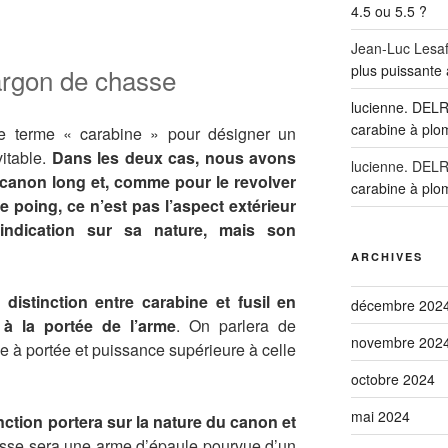
4.5 ou 5.5 ?
Jean-Luc Lesaf
plus puissante
jargon de chasse
lucienne. DEL
carabine à plo
le terme « carabine » pour désigner un
vitable.
Dans les deux cas, nous avons
lucienne. DEL
 canon long et, comme pour le revolver
carabine à plo
de poing, ce n’est pas l’aspect extérieur
ndication sur sa nature, mais son
ARCHIVES
a distinction entre carabine et fusil en
décembre 202
 à la portée de l’arme
. On parlera de
novembre 202
e à portée et puissance supérieure à celle
octobre 2024
mai 2024
nction portera sur la nature du canon et
asse sera une arme d’épaule pourvue d’un