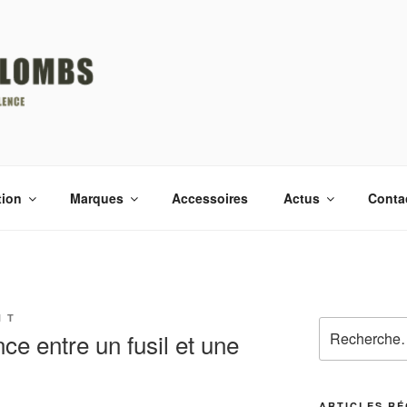
 À PLOMB
tion
Marques
Accessoires
Actus
Conta
 T
Recherche
nce entre un fusil et une
pour
:
ARTICLES R