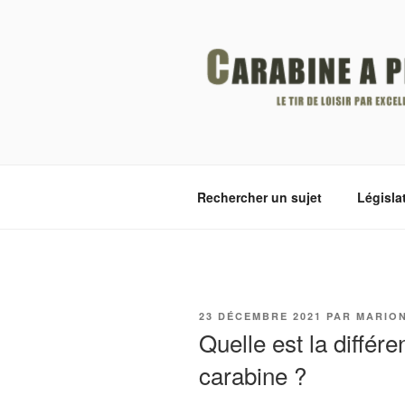
Aller
au
contenu
principal
CARABINE
Le tir de loisir par excellence
Rechercher un sujet
Législa
PUBLIÉ
23 DÉCEMBRE 2021
PAR
MARION
LE
Quelle est la différe
carabine ?