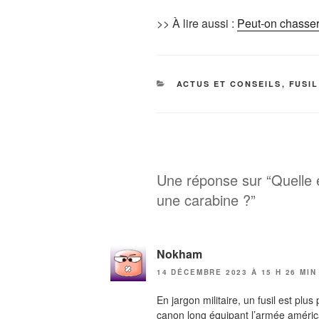
>> À lire aussi :
Peut-on chasser
CATÉGORIES
ACTUS ET CONSEILS
,
FUSI
Une réponse sur “Quelle es
une carabine ?”
Nokham
14 DÉCEMBRE 2023 À 15 H 26 MIN
En jargon militaire, un fusil est plu
canon long équipant l’armée améric