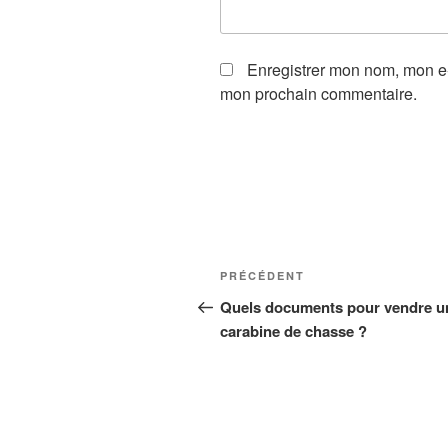
Enregistrer mon nom, mon e-
mon prochain commentaire.
Navigation
Article
PRÉCÉDENT
de
précédent
Quels documents pour vendre u
carabine de chasse ?
l’article